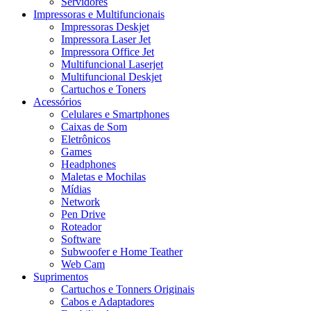
Servidores
Impressoras e Multifuncionais
Impressoras Deskjet
Impressora Laser Jet
Impressora Office Jet
Multifuncional Laserjet
Multifuncional Deskjet
Cartuchos e Toners
Acessórios
Celulares e Smartphones
Caixas de Som
Eletrônicos
Games
Headphones
Maletas e Mochilas
Mídias
Network
Pen Drive
Roteador
Software
Subwoofer e Home Teather
Web Cam
Suprimentos
Cartuchos e Tonners Originais
Cabos e Adaptadores