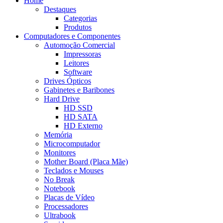
Home
Destaques
Categorias
Produtos
Computadores e Componentes
Automoção Comercial
Impressoras
Leitores
Software
Drives Ópticos
Gabinetes e Baribones
Hard Drive
HD SSD
HD SATA
HD Externo
Memória
Microcomputador
Monitores
Mother Board (Placa Mãe)
Teclados e Mouses
No Break
Notebook
Placas de Vídeo
Processadores
Ultrabook