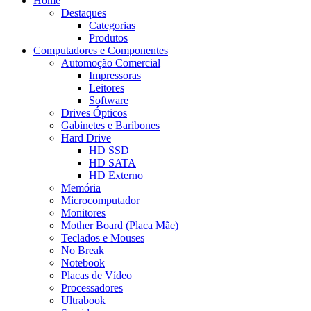
Home
Destaques
Categorias
Produtos
Computadores e Componentes
Automoção Comercial
Impressoras
Leitores
Software
Drives Ópticos
Gabinetes e Baribones
Hard Drive
HD SSD
HD SATA
HD Externo
Memória
Microcomputador
Monitores
Mother Board (Placa Mãe)
Teclados e Mouses
No Break
Notebook
Placas de Vídeo
Processadores
Ultrabook