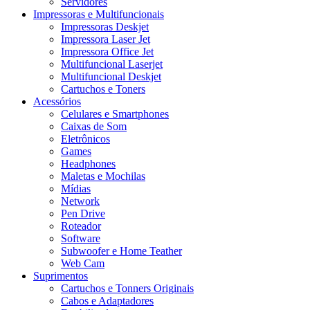
Servidores
Impressoras e Multifuncionais
Impressoras Deskjet
Impressora Laser Jet
Impressora Office Jet
Multifuncional Laserjet
Multifuncional Deskjet
Cartuchos e Toners
Acessórios
Celulares e Smartphones
Caixas de Som
Eletrônicos
Games
Headphones
Maletas e Mochilas
Mídias
Network
Pen Drive
Roteador
Software
Subwoofer e Home Teather
Web Cam
Suprimentos
Cartuchos e Tonners Originais
Cabos e Adaptadores