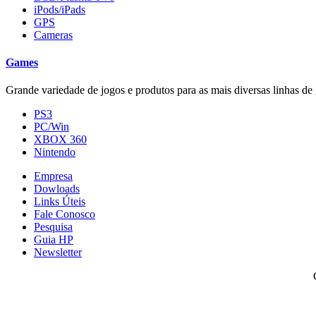
iPods/iPads
GPS
Cameras
Games
Grande variedade de jogos e produtos para as mais diversas linhas de 
PS3
PC/Win
XBOX 360
Nintendo
Empresa
Dowloads
Links Úteis
Fale Conosco
Pesquisa
Guia HP
Newsletter