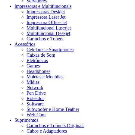
Servidores
Impressoras e Multifuncionais
Impressoras Deskjet
Impressora Laser Jet
Impressora Office Jet
Multifuncional Laserjet
Multifuncional Deskjet
Cartuchos e Toners
Acessórios
Celulares e Smartphones
Caixas de Som
Eletrônicos
Games
Headphones
Maletas e Mochilas
Mídias
Network
Pen Drive
Roteador
Software
Subwoofer e Home Teather
Web Cam
Suprimentos
Cartuchos e Tonners Originais
Cabos e Adaptadores