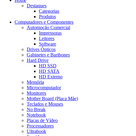
Home
Destaques
Categorias
Produtos
Computadores e Componentes
Automoção Comercial
Impressoras
Leitores
Software
Drives Ópticos
Gabinetes e Baribones
Hard Drive
HD SSD
HD SATA
HD Externo
Memória
Microcomputador
Monitores
Mother Board (Placa Mãe)
Teclados e Mouses
No Break
Notebook
Placas de Vídeo
Processadores
Ultrabook